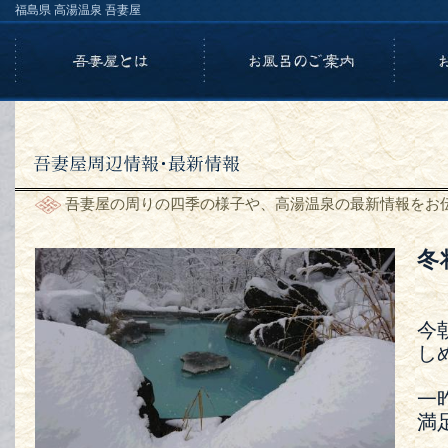
福島県 高湯温泉 吾妻屋
吾妻屋の周りの四季の様子や、高湯温泉の最新情報をお
冬
今
し
一
満