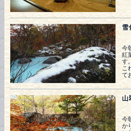
雪
今
紅
す
こ
て
山
今
か