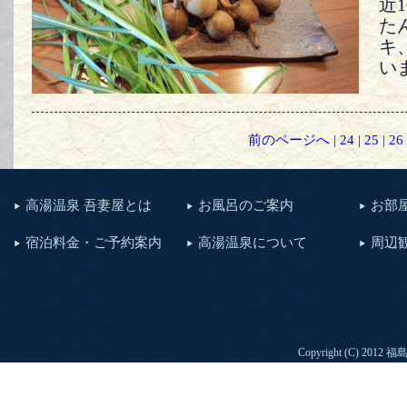
近
た
キ
い
前のページへ
|
24
|
25
|
26
高湯温泉 吾妻屋とは
お風呂のご案内
お部
宿泊料金・ご予約案内
高湯温泉について
周辺
Copyright (C) 2012
福島