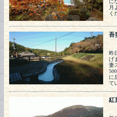
に
月
く
吾
昨
げ
妻
5
に
て
紅