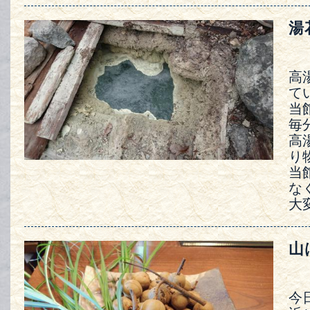
湯
高
て
当
毎
高
り
当
な
大
山
今