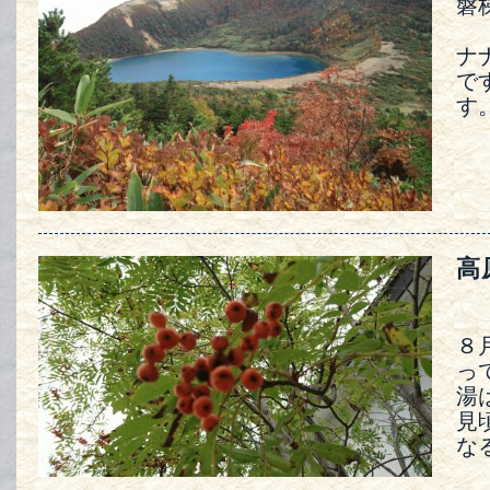
磐
ナ
で
す
高
８
っ
湯
見
な