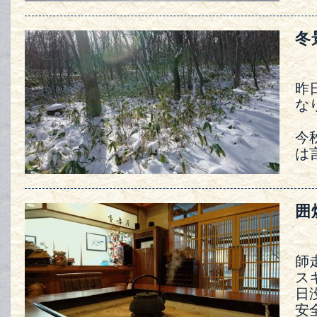
冬
昨
な
今
は
囲
師
ス
日
安