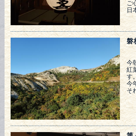
ご
日
磐
今
紅
す
今
そ
第