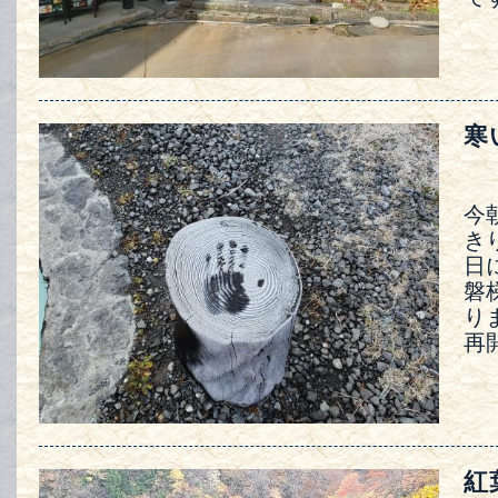
寒
今
き
日
磐
り
再
紅