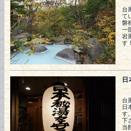
台
て
磐
一
岩
す
日
台
日
す
下
当