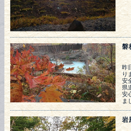
磐
昨
り
安
県
安
ま
岩