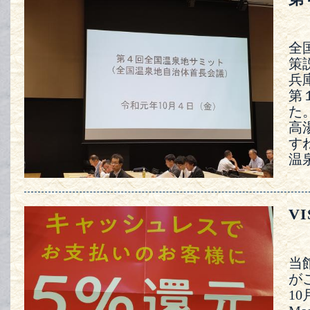
全
策
兵
第
た
高
す
温
V
当館
が
1