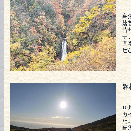
高
落
昔
テ
四
ぜ
磐
1
カ
た
高