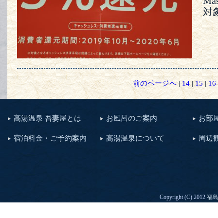
Ma
対
前のページへ
|
14
|
15
|
16
高湯温泉 吾妻屋とは
お風呂のご案内
お部
宿泊料金・ご予約案内
高湯温泉について
周辺
Copyright (C) 2012
福島