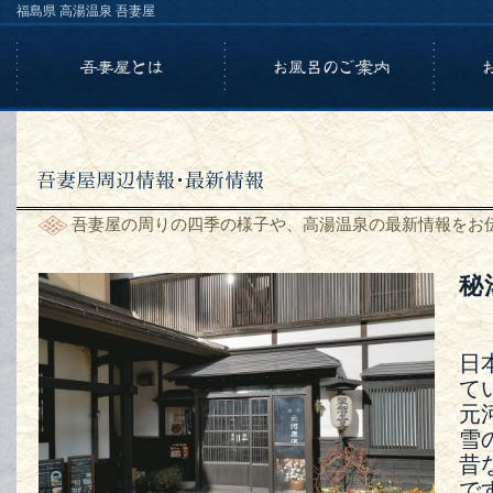
福島県 高湯温泉 吾妻屋
吾妻屋の周りの四季の様子や、高湯温泉の最新情報をお
秘
日
て
元
雪
昔
で